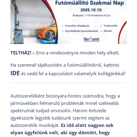
TELTHÁZ! –
Erre a rendezvényre minden hely elkelt.
Ha szeretnél tájékozódni a futóműállítókról, kattints
IDE
és vedd fel a kapcsolatot valamelyik kollégánkkal!
Autószerelőként bizonyára fontos számodra, hogy a
járművekben felmerülő problémák minél szélesebb
spektrumát tudjad orvosolni. Három évtizede
igyekszünk legjobb tudásunk szerint segíteni az
autószerelők munkáját.
Ez idő alatt nagyon sok
olyan ügyfelünk volt, aki úgy döntött, hogy