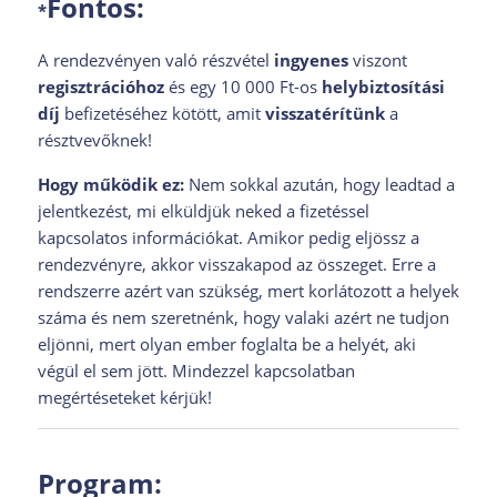
Fontos:
*
A rendezvényen való részvétel
ingyenes
viszont
regisztrációhoz
és egy 10 000 Ft-os
helybiztosítási
díj
befizetéséhez kötött, amit
visszatérítünk
a
résztvevőknek!
Hogy működik ez:
Nem sokkal azután, hogy leadtad a
jelentkezést, mi elküldjük neked a fizetéssel
kapcsolatos információkat. Amikor pedig eljössz a
rendezvényre, akkor visszakapod az összeget. Erre a
rendszerre azért van szükség, mert korlátozott a helyek
száma és nem szeretnénk, hogy valaki azért ne tudjon
eljönni, mert olyan ember foglalta be a helyét, aki
végül el sem jött. Mindezzel kapcsolatban
megértéseteket kérjük!
Program: