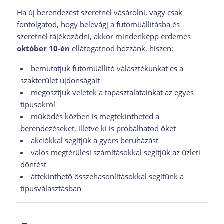
Ha új berendezést szeretnél vásárolni, vagy csak
fontolgatod, hogy belevágj a futóműállításba és
szeretnél tájékozódni, akkor mindenképp érdemes
október 10-én
ellátogatnod hozzánk, hiszen:
bemutatjuk futóműállító választékunkat és a
szakterület újdonságait
megosztjuk veletek a tapasztalatainkat az egyes
típusokról
működés közben is megtekintheted a
berendezéseket, illetve ki is próbálhatod őket
akciókkal segítjük a gyors beruházást
valós megtérülési számításokkal segítjük az üzleti
döntést
áttekinthető összehasonlításokkal segítünk a
típusválasztásban