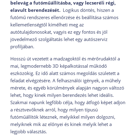
belevág a futóműállításba, vagy lecseréli régi,
elavult berendezését.
Logikus döntés, hiszen a
futómű rendszeres ellenőrzése és beállítása számos
kellemetlenségtől kímélheti meg az
autótulajdonosokat, vagyis ez egy fontos és jól
jövedelmező szolgáltatás lehet egy autószerviz
profiljában.
Hosszú út vezetett a madzagoktól és mérőrudaktól a
mai, legmodernebb 3D képalkotással működő
eszközökig. Ez idő alatt számos megoldás született a
feladat elvégzésére. A felhasználói igények, a műhely
mérete, és egyéb körülmények alapján nagyon változó
lehet, hogy kinek milyen berendezés lehet ideális.
Szakmai napunk legfőbb célja, hogy átfogó képet adjon
a résztvevőknek arról, hogy milyen típusú
futóműállítók léteznek, melyikkel milyen dolgozni,
melyiknek mik az előnyei és kinek melyik lehet a
legjobb választás.