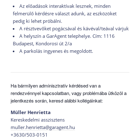
Az előadások interaktívak lesznek, minden
felmerülő kérdésre választ adunk, az eszközöket
pedig ki lehet próbálni.
A résztvevőket pogácsával és kávéval/teával várjuk
A helyszín a GarAgent telephelye. Cím: 1116
Budapest, Kondorosi út 2/a
A parkolás ingyenes és megoldott.
Ha bármilyen adminisztratív kérdésed van a
rendezvénnyel kapcsolatban, vagy problémába ütközöl a
jelentkezés során, keresd alábbi kollégáinkat:
Müller Henrietta
Kereskedelmi asszisztens
muller.henrietta@garagent.hu
+3630/503-0151