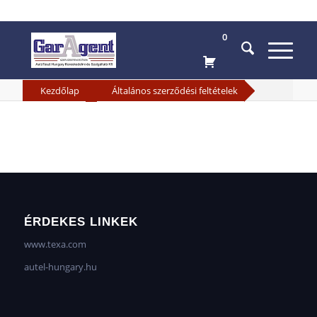
0
»
Kezdőlap
Általános szerződési feltételek
ÉRDEKES LINKEK
www.texa.com
autel-hungary.hu